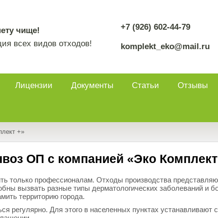
+7 (926) 602-44-79
ету чище!
ия всех видов отходов!
komplekt_eko@mail.ru
Лицензии
Документы
Статьи
Отзывы
плект +»
воз ОП с компанией «Эко Комплект
ить только профессионалам. О
тходы производства
представляют
обны вызвать разные типы дерматологических заболеваний и б
амить территорию города.
я регулярно. Для этого в населенных пунктах устанавливают 
глашении.