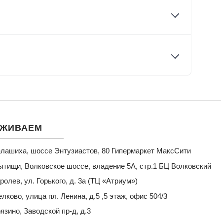
УЖИВАЕМ
Балашиха, шоссе Энтузиастов, 80 Гипермаркет МаксСити
Мытищи, Волковское шоссе, владение 5А, стр.1 БЦ Волковский
оролев, ул. Горького, д. 3а (ТЦ «Атриум»)
елково, улица пл. Ленина, д.5 ,5 этаж, офис 504/3
рязино, Заводской пр-д, д.3