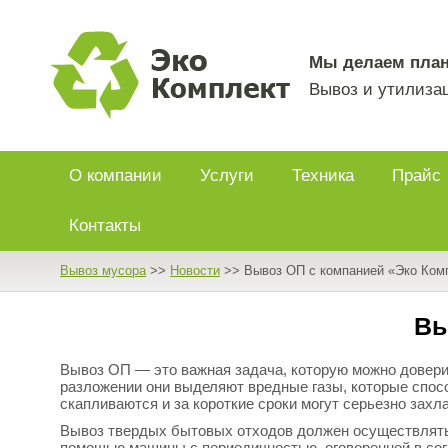
Мы делаем план
Вывоз и утилизац
О компании
Услуги
Техника
Прайс
Контакты
Вывоз мусора
>>
Новости
>>
Вывоз ОП с компанией «Эко Ком
Вы
Вывоз ОП — это важная задача, которую можно довер
разложении они выделяют вредные газы, которые спос
скапливаются и за короткие сроки могут серьезно захл
Вывоз твердых бытовых отходов должен осуществлятьс
помощью машины с периодичностью, оговоренной в со