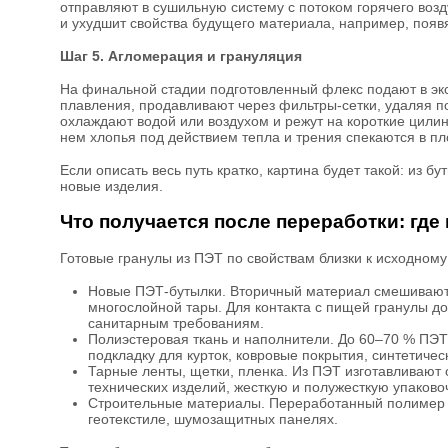
отправляют в сушильную систему с потоком горячего возду
и ухудшит свойства будущего материала, например, появ
Шаг 5. Агломерация и грануляция
На финальной стадии подготовленный флекс подают в экс
плавления, продавливают через фильтры-сетки, удаляя п
охлаждают водой или воздухом и режут на короткие цили
нем хлопья под действием тепла и трения спекаются в п
Если описать весь путь кратко, картина будет такой: из 
новые изделия.
Что получается после переработки: гд
Готовые гранулы из ПЭТ по свойствам близки к исходному
Новые ПЭТ-бутылки. Вторичный материал смешивают 
многослойной тары. Для контакта с пищей гранулы до
санитарным требованиям.
Полиэстеровая ткань и наполнители. До 60–70 % ПЭТ 
подкладку для курток, ковровые покрытия, синтетичес
Тарные ленты, щетки, пленка. Из ПЭТ изготавливают 
технических изделий, жесткую и полужесткую упаково
Строительные материалы. Переработанный полимер 
геотекстиле, шумозащитных панелях.