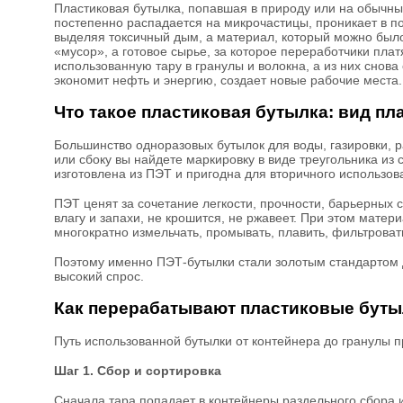
Пластиковая бутылка, попавшая в природу или на обычный
постепенно распадается на микрочастицы, проникает в по
выделяя токсичный дым, а материал, который можно было 
«мусор», а готовое сырье, за которое переработчики пла
использованную тару в гранулы и волокна, а из них снова
экономит нефть и энергию, создает новые рабочие места.
Что такое пластиковая бутылка: вид пл
Большинство одноразовых бутылок для воды, газировки, 
или сбоку вы найдете маркировку в виде треугольника из 
изготовлена из ПЭТ и пригодна для вторичного использов
ПЭТ ценят за сочетание легкости, прочности, барьерных с
влагу и запахи, не крошится, не ржавеет. При этом мат
многократно измельчать, промывать, плавить, фильтрова
Поэтому именно ПЭТ-бутылки стали золотым стандартом д
высокий спрос.
Как перерабатывают пластиковые буты
Путь использованной бутылки от контейнера до гранулы п
Шаг 1. Сбор и сортировка
Сначала тара попадает в контейнеры раздельного сбора 