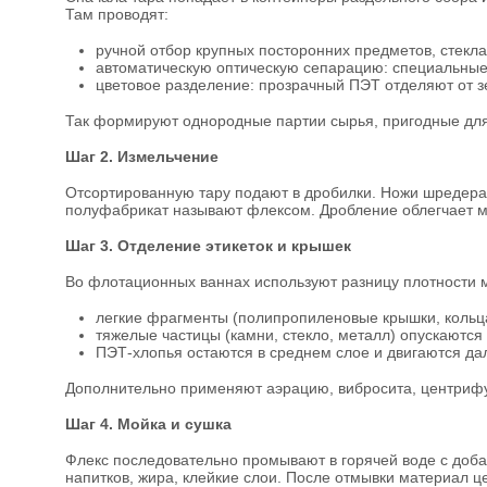
Там проводят:
ручной отбор крупных посторонних предметов, стекл
автоматическую оптическую сепарацию: специальные
цветовое разделение: прозрачный ПЭТ отделяют от зе
Так формируют однородные партии сырья, пригодные дл
Шаг 2. Измельчение
Отсортированную тару подают в дробилки. Ножи шредера
полуфабрикат называют флексом. Дробление облегчает м
Шаг 3. Отделение этикеток и крышек
Во флотационных ваннах используют разницу плотности 
легкие фрагменты (полипропиленовые крышки, кольца,
тяжелые частицы (камни, стекло, металл) опускаются 
ПЭТ-хлопья остаются в среднем слое и двигаются дал
Дополнительно применяют аэрацию, вибросита, центрифуг
Шаг 4. Мойка и сушка
Флекс последовательно промывают в горячей воде с доба
напитков, жира, клейкие слои. После отмывки материал ц