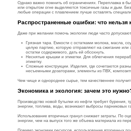
Однако важно помнить об ограничениях. Переплавка в быт
или открытом огне выделяются токсичные газы и дым. Без
любые операции с плавлением лучше оставлять специал
Распространенные ошибки: что нельзя 
Даже при желании помочь экологии люди часто допускаю
Грязная тара. Емкости с остатками молока, масла, со
целую партию, которую отправляют на сжигание или 
остатки содержимого, дать ей обсохнуть.
Неснятые крышки и этикетки. Для облегчения перерабо
этикетку.
Сложные конструкции. Изделия, где сочетаются разны
несъемными дозаторами, элементы из ПВХ, композитн
Чем чище и однороднее сырье, тем качественнее получит
Экономика и экология: зачем это нужно
Производство новой бутылки из нефти требует бурения, т
энергии, топлива, воды, возникают выбросы парниковых га
Использование вторичных гранул снижает затраты. По оц
энергии, чем на выпуск того же объема материала из пер
Помимо экономии ресурсов, использование вторичных по